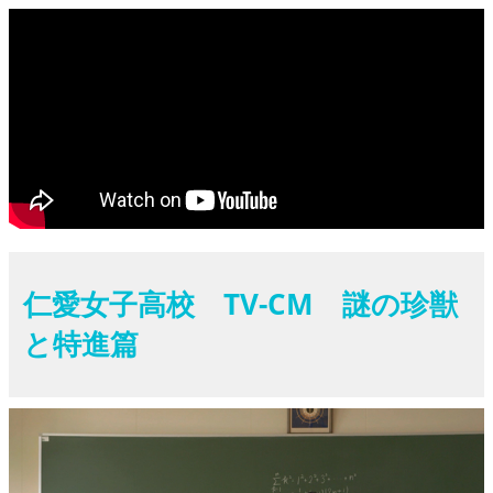
仁愛女子高校 TV-CM 謎の珍獣
と特進篇