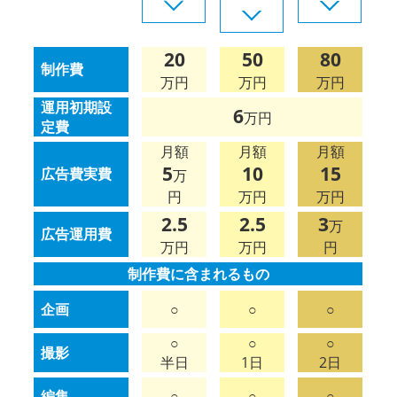
20
50
80
制作費
万円
万円
万円
運用初期設
6
万円
定費
月額
月額
月額
5
10
15
広告費実費
万
円
万円
万円
2.5
2.5
3
万
広告運用費
万円
万円
円
制作費に含まれるもの
企画
○
○
○
○
○
○
撮影
半日
1日
2日
編集
○
○
○