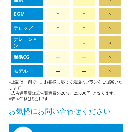
BGM
○
○
○
テロップ
○
○
○
ナレーショ
―
○
○
ン
簡易CG
―
―
○
モデル
―
―
○
※上記は一例です。お客様に応じて最適のプランをご提案いた
します。
※広告運用費は広告費実費の20％、25,000円~となります。
※表示価格は税別です。
お気軽にお問い合わせください