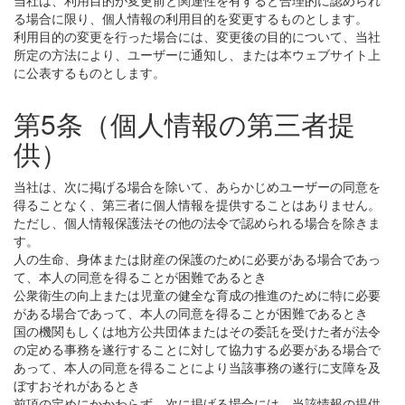
当社は、利用目的が変更前と関連性を有すると合理的に認められ
る場合に限り、個人情報の利用目的を変更するものとします。
利用目的の変更を行った場合には、変更後の目的について、当社
所定の方法により、ユーザーに通知し、または本ウェブサイト上
に公表するものとします。
第5条（個人情報の第三者提
供）
当社は、次に掲げる場合を除いて、あらかじめユーザーの同意を
得ることなく、第三者に個人情報を提供することはありません。
ただし、個人情報保護法その他の法令で認められる場合を除きま
す。
人の生命、身体または財産の保護のために必要がある場合であっ
て、本人の同意を得ることが困難であるとき
公衆衛生の向上または児童の健全な育成の推進のために特に必要
がある場合であって、本人の同意を得ることが困難であるとき
国の機関もしくは地方公共団体またはその委託を受けた者が法令
の定める事務を遂行することに対して協力する必要がある場合で
あって、本人の同意を得ることにより当該事務の遂行に支障を及
ぼすおそれがあるとき
前項の定めにかかわらず、次に掲げる場合には、当該情報の提供