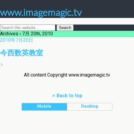
www.imagemagic.tv
Archives › 7月 20th, 2010
2010年7月20日
今西数英教室
All content Copyright www.imagemagic.tv
Back to top
Mobile
Desktop